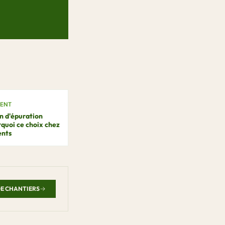
MENT
n d'épuration
rquoi ce choix chez
ents
E CHANTIERS