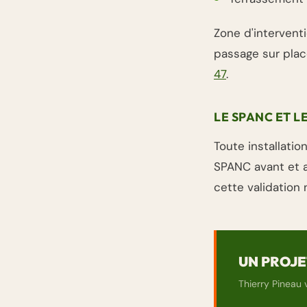
Zone d'interventi
passage sur place
47
.
LE SPANC ET L
Toute installati
SPANC avant et a
cette validation 
UN PROJET
Thierry Pineau 