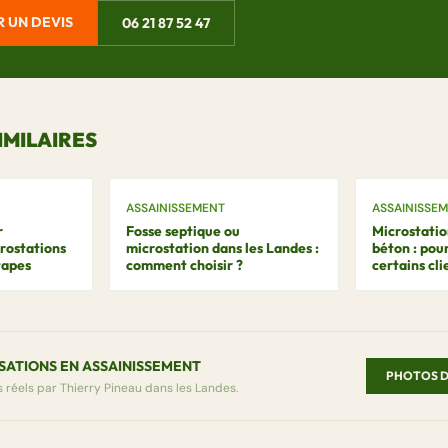
 UN DEVIS
06 21 87 52 47
IMILAIRES
ASSAINISSEMENT
ASSAINISSE
r
Fosse septique ou
Microstatio
crostations
microstation dans les Landes :
béton : pou
tapes
comment choisir ?
certains cli
ISATIONS EN ASSAINISSEMENT
PHOTOS D
 réels par Thierry Pineau dans les Landes.