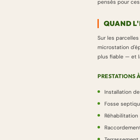
pensés pour ces 
QUAND L'
Sur les parcelles 
microstation d'ép
plus fiable — et 
PRESTATIONS 
Installation d
Fosse septique
Réhabilitation
Raccordement 
Terrassement a