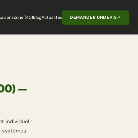
sations
Zone (40)
Blog
Actualités
DEMANDER UN
DEVIS
00) —
t individuel :
es systèmes