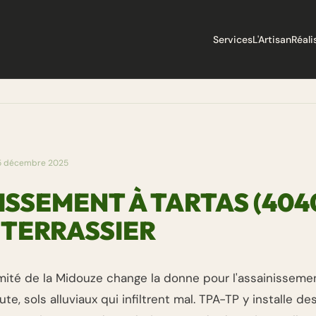
Services
L'Artisan
Réali
5 décembre 2025
ISSEMENT À TARTAS (404
 TERRASSIER
imité de la Midouze change la donne pour l'assainissemen
te, sols alluviaux qui infiltrent mal. TPA-TP y installe d