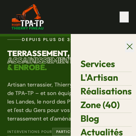
DEPUIS PLUS DE 30 ANS
TERRASSEMENT,
ASSAINISSEMENT
Services
& ENROBÉ.
L'Artisan
Artisan terrassier, Thierry PINEAU – fondateur
Réalisations
de TPA-TP – et son équipe, interviennent dans
les Landes, le nord des Pyrénées-Atlantiques
Zone (40)
et l'est du Gers pour vos travaux de
Blog
terrassement et d'aménagement extérieur.
Actualités
INTERVENTIONS POUR
PARTICULIERS