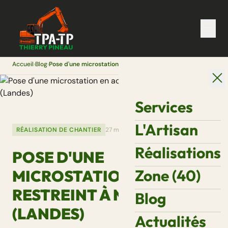
Accueil
›
Blog
›
Pose d'une microstation en accès restreint à Nassiet (Landes)
Services
L'Artisan
RÉALISATION DE CHANTIER
27 mars 2026
Réalisations
POSE D'UNE
Zone (40)
MICROSTATION EN ACCÈS
RESTREINT À NASSIET
Blog
(LANDES)
Actualités