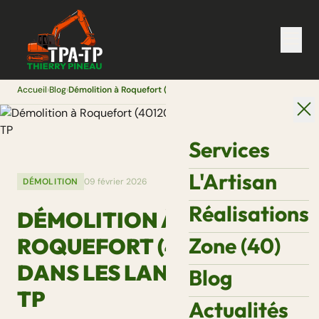
Accueil
›
Blog
›
Démolition à Roquefort (40120) et dans les Landes — TPA-TP
Services
L'Artisan
DÉMOLITION
09 février 2026
Réalisations
DÉMOLITION À
Zone (40)
ROQUEFORT (40120) ET
DANS LES LANDES — TPA-
Blog
TP
Actualités