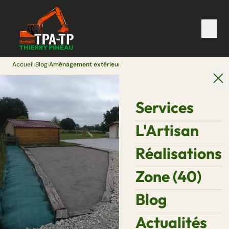
Accueil
›
Blog
›
Aménagement extérieur maison neuve : terrassement, allée et clôture
Services
L'Artisan
Réalisations
Zone (40)
Blog
Actualités