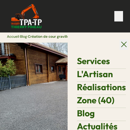
Accueil
›
Blog
›
Création de cour gravillonnée pour particuliers dans les Landes
Services
L'Artisan
Réalisations
Zone (40)
Blog
Actualités