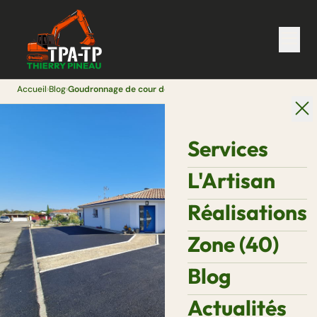
Accueil
›
Blog
›
Goudronnage de cour de ferme et accès agricole dans les Landes
Services
L'Artisan
Réalisations
Zone (40)
Blog
Actualités