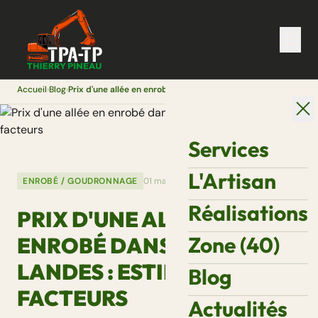
Accueil
›
Blog
›
Prix d'une allée en enrobé dans les Landes : estimation et facteurs
Services
L'Artisan
ENROBÉ / GOUDRONNAGE
01 mars 2026
Réalisations
PRIX D'UNE ALLÉE EN
Zone (40)
ENROBÉ DANS LES
LANDES : ESTIMATION ET
Blog
FACTEURS
Actualités