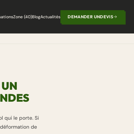
sations
Zone (40)
Blog
Actualités
DEMANDER UN
DEVIS
 UN
ANDES
 qui le porte. Si
u déformation de