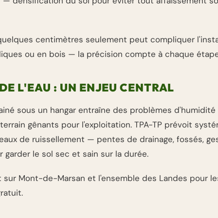
 densification du sol pour éviter tout affaissement so
uelques centimètres seulement peut compliquer l'insta
liques ou en bois — la précision compte à chaque étape
DE L'EAU : UN ENJEU CENTRAL
rainé sous un hangar entraîne des problèmes d'humidité
rrain gênants pour l'exploitation. TPA-TP prévoit sys
 eaux de ruissellement — pentes de drainage, fossés, ge
 garder le sol sec et sain sur la durée.
t sur Mont-de-Marsan et l'ensemble des Landes pour le
ratuit.