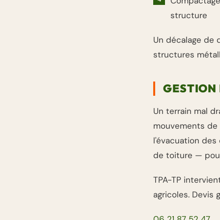
Compactage —
structure
Un décalage de q
structures métal
GESTION 
Un terrain mal d
mouvements de te
l'évacuation des
de toiture — pour
TPA-TP intervien
agricoles. Devis g
06 21 87 52 47