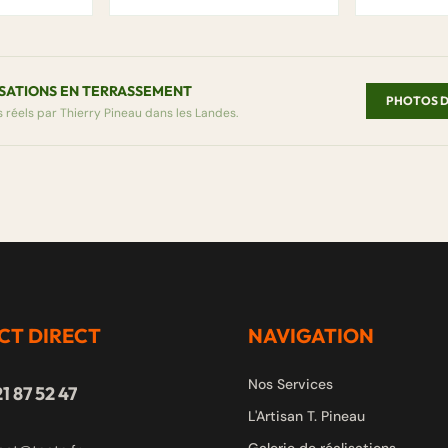
ISATIONS EN TERRASSEMENT
PHOTOS D
 réels par Thierry Pineau dans les Landes.
CT DIRECT
NAVIGATION
Nos Services
1 87 52 47
L'Artisan T. Pineau
Galerie de réalisations