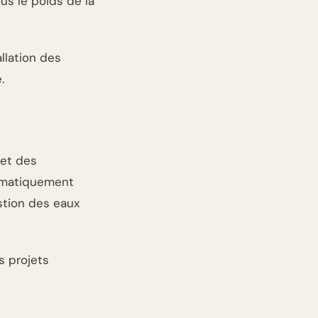
us le poids de la
llation des
.
 et des
tématiquement
stion des eaux
s projets