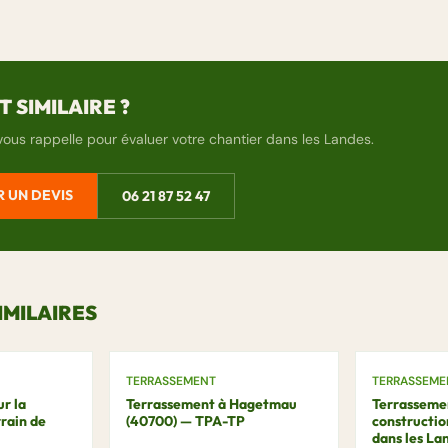
 SIMILAIRE ?
vous rappelle pour évaluer votre chantier dans les Landes.
 UN DEVIS
06 21 87 52 47
IMILAIRES
TERRASSEMENT
TERRASSEME
ur la
Terrassement à Hagetmau
Terrasseme
rain de
(40700) — TPA-TP
constructio
dans les La