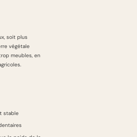
x, soit plus
rre végétale
 trop meubles, en
gricoles.
t stable
dentaires