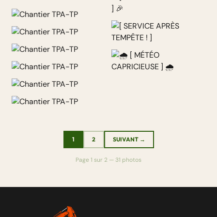
[ GRAVIER D’ORNEMENT ] 🎉
[ SERVICE APRÈS TEMPÊTE ! ]
🌧 [ MÉTÉO CAPRICIEUSE ] 🌧
1
2
SUIVANT →
Page 1 sur 2 — 31 photos