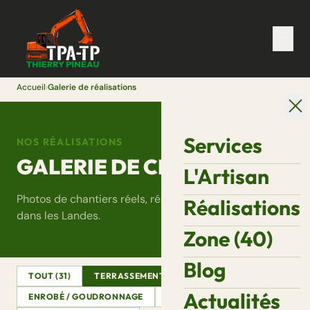
Accueil
›
Galerie de réalisations
Services
NOS RÉALISATIONS
GALERIE DE CHANTIERS
L'Artisan
Photos de chantiers réels, réalisés par Thierry Pineau
Réalisations
dans les Landes.
Zone (40)
Blog
TOUT (31)
TERRASSEMENT
ASSAINISSEMENT
Actualités
ENROBÉ / GOUDRONNAGE
DÉMOLITION
VRD