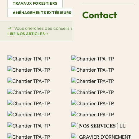
TRAVAUX FORESTIERS
Contact
AMÉNAGEMENTS EXTÉRIEURS
VIDÉOS
AUTRE
Vous cherchez des conseils sur ce sujet ?
LIRE NOS ARTICLES
[ 𝐍𝐎𝐒 𝐒𝐄𝐑𝐕𝐈𝐂𝐄𝐒 ] 👷‍♂