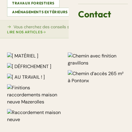
TRAVAUX FORESTIERS
Contact
AMÉNAGEMENTS EXTÉRIEURS
VIDÉOS
AUTRE
Vous cherchez des conseils sur ce sujet ?
LIRE NOS ARTICLES
Raccordement maison neuve
[ MATÉRIEL ]
Chemin avec finition
[ DÉFRICHEMENT ]
gravillons
[ AU TRAVAIL ! ]
Chemin d’accès 265 m² à
Pontonx
Finitions raccordements
maison neuve Mazerolles