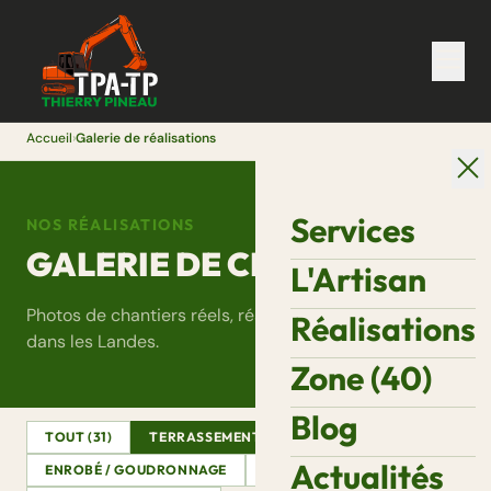
Accueil
›
Galerie de réalisations
Services
NOS RÉALISATIONS
GALERIE DE CHANTIERS
L'Artisan
Photos de chantiers réels, réalisés par Thierry Pineau
Réalisations
dans les Landes.
Zone (40)
Blog
TOUT (31)
TERRASSEMENT
ASSAINISSEMENT
Actualités
ENROBÉ / GOUDRONNAGE
DÉMOLITION
VRD