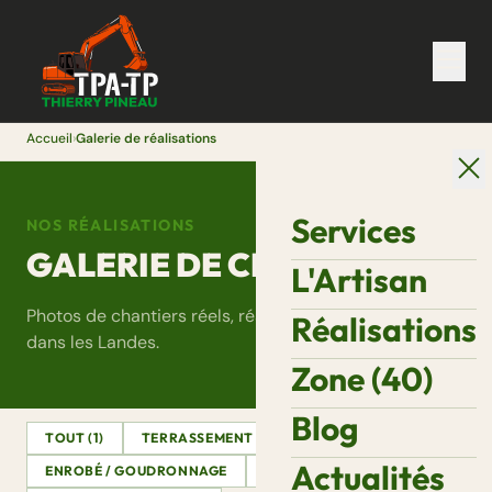
Accueil
›
Galerie de réalisations
Services
NOS RÉALISATIONS
GALERIE DE CHANTIERS
L'Artisan
Photos de chantiers réels, réalisés par Thierry Pineau
Réalisations
dans les Landes.
Zone (40)
Blog
TOUT (1)
TERRASSEMENT
ASSAINISSEMENT
Actualités
ENROBÉ / GOUDRONNAGE
DÉMOLITION
VRD