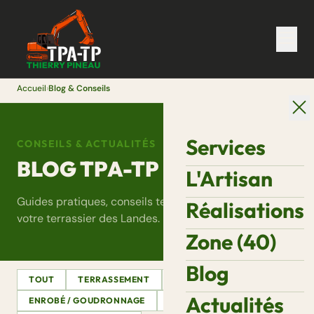
Accueil
›
Blog & Conseils
Services
CONSEILS & ACTUALITÉS
BLOG TPA-TP
L'Artisan
Guides pratiques, conseils terrain et actualités de
Réalisations
votre terrassier des Landes.
Zone (40)
Blog
TOUT
TERRASSEMENT
ASSAINISSEMENT
Actualités
ENROBÉ / GOUDRONNAGE
DÉMOLITION
VRD