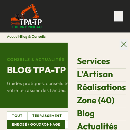
Accueil
›
Blog & Conseils
Services
CONSEILS & ACTUALITÉS
BLOG TPA-TP
L'Artisan
Guides pratiques, conseils terrain et actualités de
Réalisations
votre terrassier des Landes.
Zone (40)
Blog
TOUT
TERRASSEMENT
ASSAINISSEMENT
Actualités
ENROBÉ / GOUDRONNAGE
DÉMOLITION
VRD