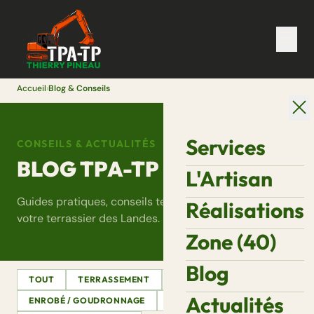
Accueil
›
Blog & Conseils
Services
CONSEILS & ACTUALITÉS
BLOG TPA-TP
L'Artisan
Guides pratiques, conseils terrain et actualités de
Réalisations
votre terrassier des Landes.
Zone (40)
Blog
TOUT
TERRASSEMENT
ASSAINISSEMENT
Actualités
ENROBÉ / GOUDRONNAGE
DÉMOLITION
VRD