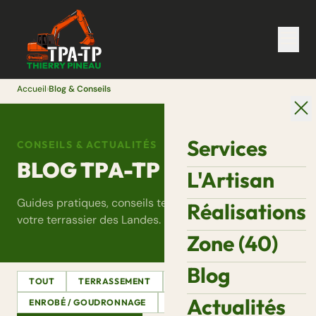
Accueil
›
Blog & Conseils
Services
CONSEILS & ACTUALITÉS
BLOG TPA-TP
L'Artisan
Guides pratiques, conseils terrain et actualités de
Réalisations
votre terrassier des Landes.
Zone (40)
Blog
TOUT
TERRASSEMENT
ASSAINISSEMENT
Actualités
ENROBÉ / GOUDRONNAGE
DÉMOLITION
VRD