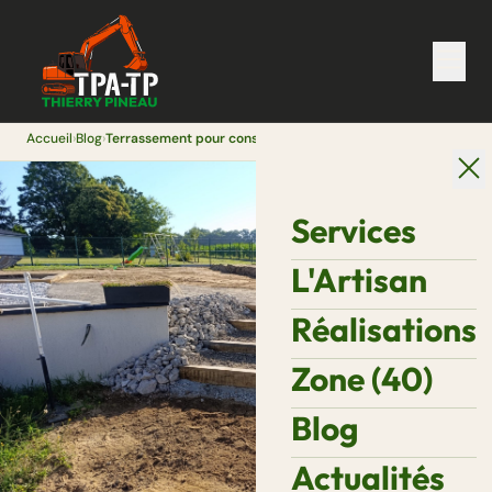
Accueil
›
Blog
›
Terrassement pour construction de maison neuve dans les Landes
Services
L'Artisan
Réalisations
Zone (40)
Blog
Actualités