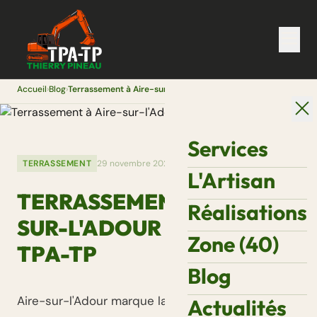
Accueil
›
Blog
›
Terrassement à Aire-sur-l'Adour (40800) — TPA-TP
Services
TERRASSEMENT
29 novembre 2025
L'Artisan
TERRASSEMENT À AIRE-
Réalisations
SUR-L'ADOUR (40800) —
Zone (40)
TPA-TP
Blog
Aire-sur-l'Adour marque la frontière entre les
Actualités