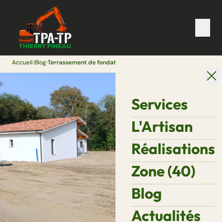
Accueil
›
Blog
›
Terrassement de fondations : les étapes clés pour construire en Landes
Services
L'Artisan
Réalisations
Zone (40)
Blog
Actualités