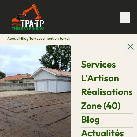
Accueil
›
Blog
›
Terrassement en terrain argileux ou sableux : spécificités landaises
Services
L'Artisan
Réalisations
Zone (40)
Blog
Actualités