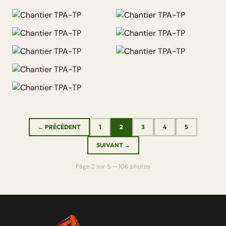
← PRÉCÉDENT
1
2
3
4
5
SUIVANT →
Page 2 sur 5 — 106 photos