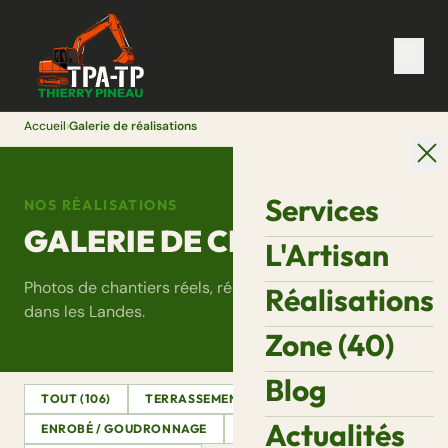
Accueil
›
Galerie de réalisations
Services
NOS RÉALISATIONS
GALERIE DE CHANTIERS
L'Artisan
Photos de chantiers réels, réalisés par Thierry Pineau
Réalisations
dans les Landes.
Zone (40)
Blog
TOUT (106)
TERRASSEMENT
ASSAINISSEMENT
Actualités
ENROBÉ / GOUDRONNAGE
DÉMOLITION
VRD