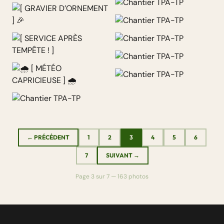
Travaux de terrassement —
février 2026
[ GRAVIER D’ORNEMENT ] 🎉
[ SERVICE APRÈS TEMPÊTE ! ]
🌧 [ MÉTÉO CAPRICIEUSE ] 🌧
← PRÉCÉDENT
1
2
3
4
5
6
7
SUIVANT →
Page 3 sur 7 — 163 photos