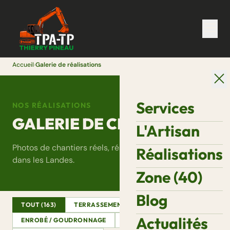
Accueil
›
Galerie de réalisations
Services
NOS RÉALISATIONS
GALERIE DE CHANTIERS
L'Artisan
Photos de chantiers réels, réalisés par Thierry Pineau
Réalisations
dans les Landes.
Zone (40)
Blog
TOUT (163)
TERRASSEMENT
ASSAINISSEMENT
Actualités
ENROBÉ / GOUDRONNAGE
DÉMOLITION
VRD