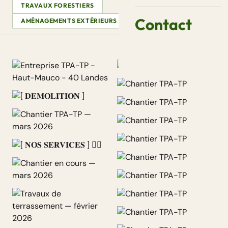
TRAVAUX FORESTIERS
Contact
AMÉNAGEMENTS EXTÉRIEURS
VIDÉOS
AUTRE
Entreprise TPA-TP - Haut-
Mauco - 40 Landes
[ 𝐃𝐄𝐌𝐎𝐋𝐈𝐓𝐈𝐎𝐍 ]
Chantier TPA-TP — mars
2026
[ 𝐍𝐎𝐒 𝐒𝐄𝐑𝐕𝐈𝐂𝐄𝐒 ] 👷‍♂
Chantier en cours — mars
2026