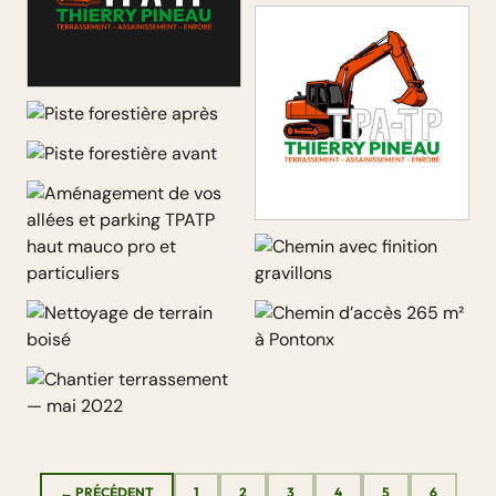
Piste forestière après
Piste forestière avant
Aménagement de vos allées
Chemin avec finition
et parking TPATP haut mauco
gravillons
pro et particuliers
Nettoyage de terrain boisé
Chemin d’accès 265 m² à
Pontonx
← PRÉCÉDENT
1
2
3
4
5
6