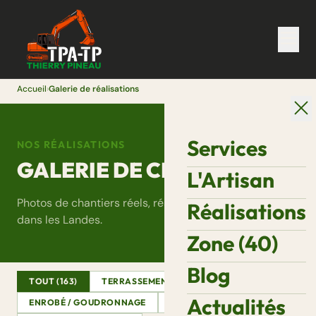
Accueil
›
Galerie de réalisations
Services
NOS RÉALISATIONS
GALERIE DE CHANTIERS
L'Artisan
Photos de chantiers réels, réalisés par Thierry Pineau
Réalisations
dans les Landes.
Zone (40)
Blog
TOUT (163)
TERRASSEMENT
ASSAINISSEMENT
Actualités
ENROBÉ / GOUDRONNAGE
DÉMOLITION
VRD