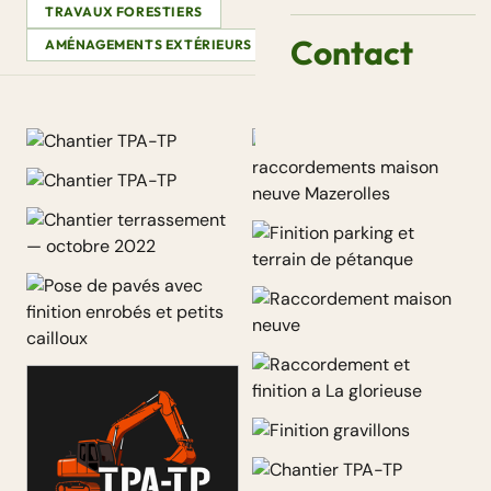
TRAVAUX FORESTIERS
Contact
AMÉNAGEMENTS EXTÉRIEURS
VIDÉOS
AUTRE
Chantier terrassement — mai
2022
Finitions raccordements
maison neuve Mazerolles
Chantier terrassement —
Finition parking et terrain de
octobre 2022
pétanque
Raccordement maison neuve
Pose de pavés avec finition
enrobés et petits cailloux
Raccordement et finition a La
glorieuse
Finition gravillons